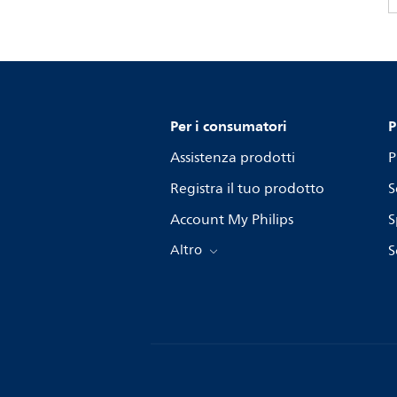
Per i consumatori
P
Assistenza prodotti
P
Registra il tuo prodotto
S
Account My Philips
S
Altro
S