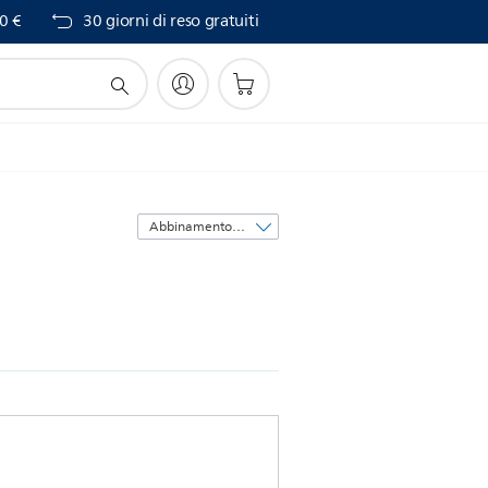
0 €
30 giorni di reso gratuiti
Ordina
per