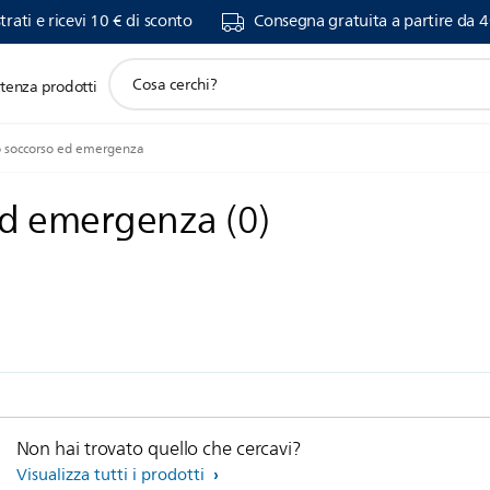
trati e ricevi 10 € di sconto
Consegna gratuita a partire da 4
icona
stenza prodotti
supporto
ricerca
 soccorso ed emergenza
 ed emergenza
(
0
)
Non hai trovato quello che cercavi?
Visualizza tutti i prodotti