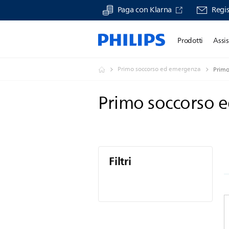
Paga con Klarna
Regis
Prodotti
Assi
Primo soccorso ed emergenza
Primo
Primo soccorso
Filtri