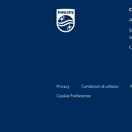
C
A
S
s
C
Privacy
Condizioni di utilizzo
P
Cookie Preferenze