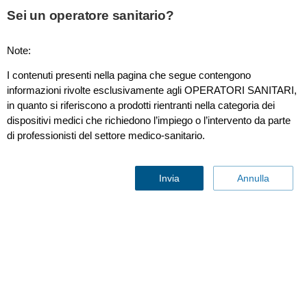
This page is also available in
United States (English)
Sei un operatore sanitario?
Note:
I contenuti presenti nella pagina che segue contengono
Bracciale NBP "quick connect" Pazienti adulti, tubo doppio
informazioni rivolte esclusivamente agli OPERATORI SANITARI,
in quanto si riferiscono a prodotti rientranti nella categoria dei
dispositivi medici che richiedono l’impiego o l’intervento da parte
di professionisti del settore medico-sanitario.
Invia
Annulla