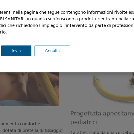
resenti nella pagina che segue contengono informazioni rivolte e
 SANITARI, in quanto si riferiscono a prodotti rientranti nella c
dici che richiedono l’impiego o l’intervento da parte di professioni
rio.
Invia
Annulla
Progettata appositame
pediatrici
1 aumenta comfort e
È dotata di bretella di fissaggio
Caratterizzata da una curvatur