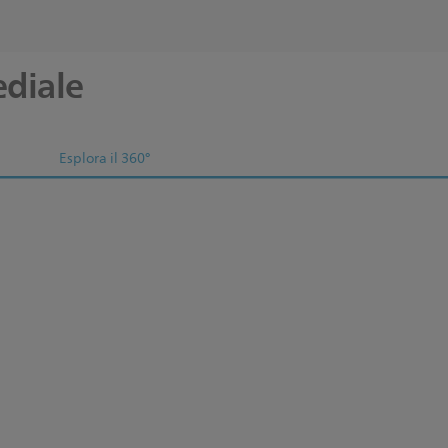
ediale
Esplora il 360°
PN841