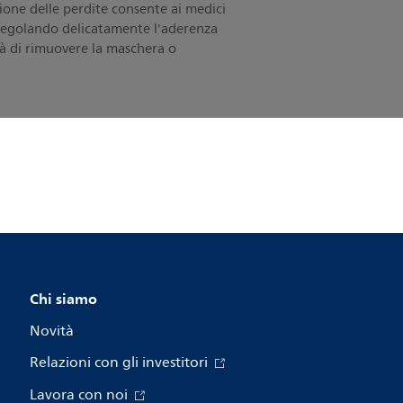
ione delle perdite consente ai medici
 regolando delicatamente l'aderenza
tà di rimuovere la maschera o
Chi siamo
Novità
Relazioni con gli investitori
Lavora con noi