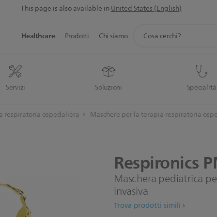
This page is also available in
United States (English)
icona
Healthcare
Prodotti
Chi siamo
supporto
ricerca
Servizi
Soluzioni
Specialità
ia respiratoria ospedaliera
Maschere per la terapia respiratoria osp
Respironics
P
Maschera pediatrica per
invasiva
Trova prodotti simili