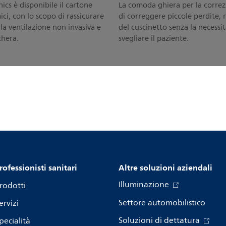
ics è disponibile il cartone
La comoda ghiera per la correz
ici, con lo scopo di rassicurare
di correggere piccole perdite,
alla ventilazione non invasiva e
del cuscinetto senza la necessi
chera.
svegliare il paziente.
rofessionisti sanitari
Altre soluzioni aziendali
Illuminazione
rodotti
Settore automobilistico
ervizi
Soluzioni di dettatura
pecialità