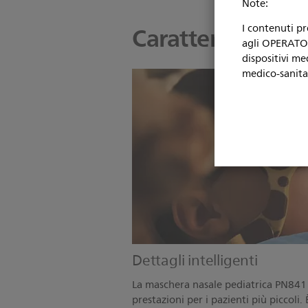
Note:
Caratteristiche
I contenuti p
agli OPERATORI
dispositivi me
medico-sanita
Dettagli intelligenti
La maschera nasale pediatrica PN84
prestazioni per i pazienti più piccoli. 