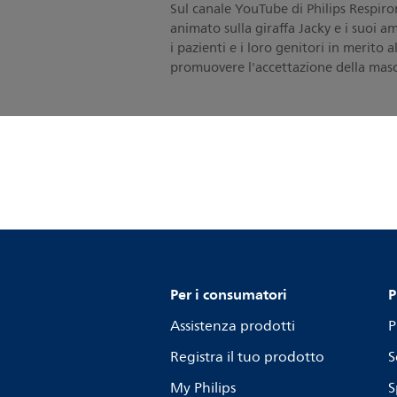
Sul canale YouTube di Philips Respiron
animato sulla giraffa Jacky e i suoi am
i pazienti e i loro genitori in merito 
promuovere l'accettazione della mas
Per i consumatori
P
Assistenza prodotti
P
Registra il tuo prodotto
S
My Philips
S