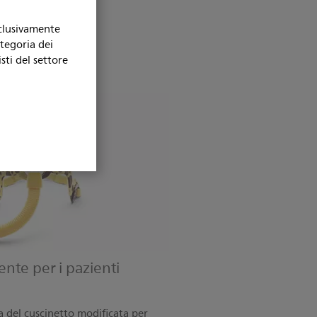
sclusivamente
ategoria dei
sti del settore
nte per i pazienti
a del cuscinetto modificata per