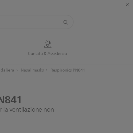
Contatti & Assistenza
edaliera
Nasal masks
Respironics PN841
N841
 la ventilazione non