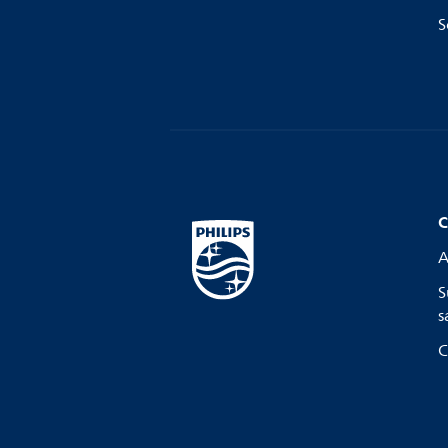
S
C
A
S
s
C