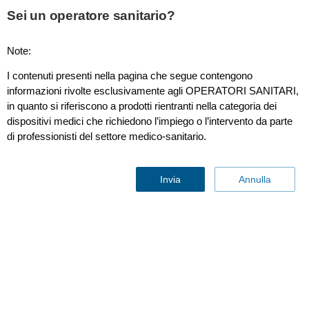
This page is also available in
United States (English)
Sei un operatore sanitario?
Note:
I contenuti presenti nella pagina che segue contengono
Microstream™ Advance adult nasal CO2 sampling line with
informazioni rivolte esclusivamente agli OPERATORI SANITARI,
O2 tubing, short term use
in quanto si riferiscono a prodotti rientranti nella categoria dei
dispositivi medici che richiedono l’impiego o l’intervento da parte
di professionisti del settore medico-sanitario.
Invia
Annulla