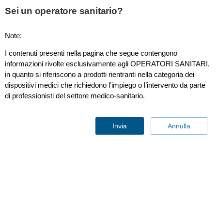
This page is also available in
United States (English)
Sei un operatore sanitario?
Note:
I contenuti presenti nella pagina che segue contengono
Advanced Visualization Workspace 15
informazioni rivolte esclusivamente agli OPERATORI SANITARI,
in quanto si riferiscono a prodotti rientranti nella categoria dei
dispositivi medici che richiedono l’impiego o l’intervento da parte
di professionisti del settore medico-sanitario.
Invia
Annulla