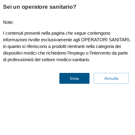
This page is also available in
United States (English)
Sei un operatore sanitario?
Note:
I contenuti presenti nella pagina che segue contengono
Per i consumatori
informazioni rivolte esclusivamente agli OPERATORI SANITARI,
in quanto si riferiscono a prodotti rientranti nella categoria dei
dispositivi medici che richiedono l’impiego o l’intervento da parte
Professionisti sanitari
di professionisti del settore medico-sanitario.
Altre soluzioni aziendali
Invia
Annulla
Chi siamo
Contattaci
Aggiornamenti