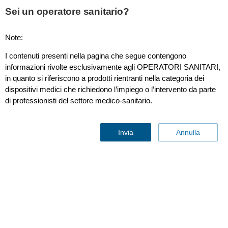
Sei un operatore sanitario?
Per i consumatori
Note:
Professionisti sanitari
I contenuti presenti nella pagina che segue contengono
informazioni rivolte esclusivamente agli OPERATORI SANITARI,
in quanto si riferiscono a prodotti rientranti nella categoria dei
Altre soluzioni aziendali
dispositivi medici che richiedono l’impiego o l’intervento da parte
di professionisti del settore medico-sanitario.
Chi siamo
Invia
Annulla
Contattaci
Aggiornamenti