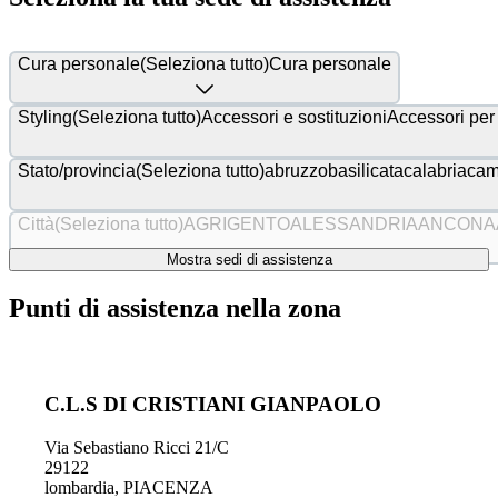
Cura personale
(Seleziona tutto)
Cura personale
Styling
(Seleziona tutto)
Accessori e sostituzioni
Accessori per
Stato/provincia
(Seleziona tutto)
abruzzo
basilicata
calabria
cam
Città
(Seleziona tutto)
AGRIGENTO
ALESSANDRIA
ANCONA
Mostra sedi di assistenza
Punti di assistenza nella zona
C.L.S DI CRISTIANI GIANPAOLO
Via Sebastiano Ricci 21/C
29122
lombardia
,
PIACENZA