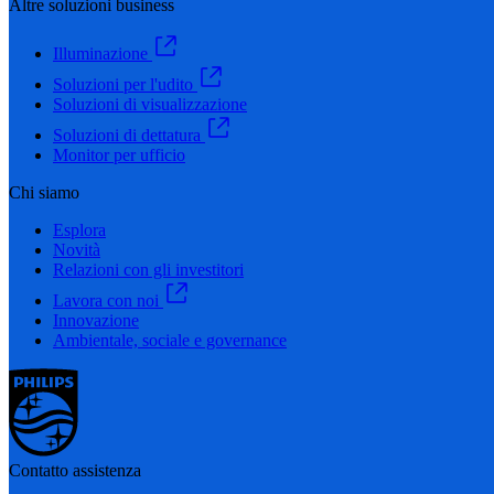
Altre soluzioni business
Illuminazione
Soluzioni per l'udito
Soluzioni di visualizzazione
Soluzioni di dettatura
Monitor per ufficio
Chi siamo
Esplora
Novità
Relazioni con gli investitori
Lavora con noi
Innovazione
Ambientale, sociale e governance
Contatto assistenza