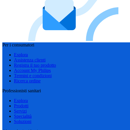
Per i consumatori
Esplora
Assistenza clienti
Registra il tuo prodotto
Account My Philips
Termini e condizioni
Ricerca ordine
Professionisti sanitari
Esplora
Prodotti
Servizi
Specialità
Soluzioni