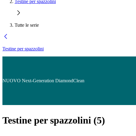
Testine per spazzolini
Tutte le serie
Testine per spazzolini
NUOVO Next-Generation DiamondClean
Testine per spazzolini
(
5
)