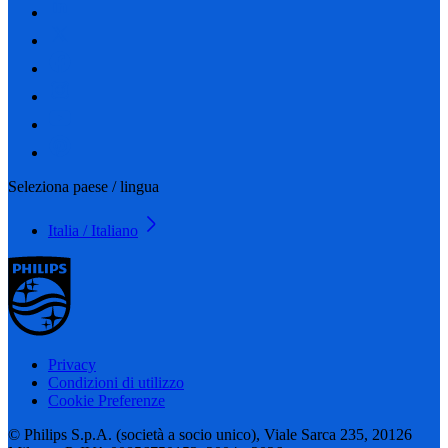
Seleziona paese / lingua
Italia / Italiano
Privacy
Condizioni di utilizzo
Cookie Preferenze
© Philips S.p.A. (società a socio unico), Viale Sarca 235, 20126