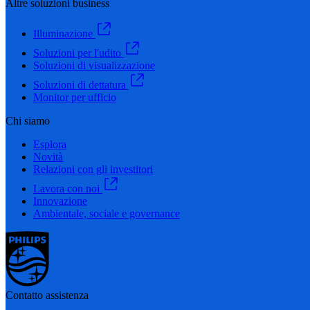
Altre soluzioni business
Illuminazione
Soluzioni per l'udito
Soluzioni di visualizzazione
Soluzioni di dettatura
Monitor per ufficio
Chi siamo
Esplora
Novità
Relazioni con gli investitori
Lavora con noi
Innovazione
Ambientale, sociale e governance
Contatto assistenza