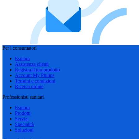
Per i consumatori
Esplora
Assistenza clienti
Registra il tuo prodotto
Account My Philips
Termini e condizioni
Ricerca ordine
Professionisti sanitari
Esplora
Prodotti
Servizi
Specialità
Soluzioni