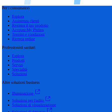
Per i consumatori
Esplora
Assistenza clienti
Registra il tuo prodotto
Account My Philips
Termini e condizioni
Ricerca ordine
Professionisti sanitari
Esplora
Prodotti
Servizi
Specialità
Soluzioni
Altre soluzioni business
Illuminazione
Soluzioni per l'udito
Soluzioni di visualizzazione
Soluzioni di dettatura