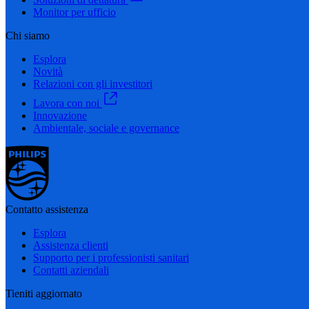
Monitor per ufficio
Chi siamo
Esplora
Novità
Relazioni con gli investitori
Lavora con noi
Innovazione
Ambientale, sociale e governance
Contatto assistenza
Esplora
Assistenza clienti
Supporto per i professionisti sanitari
Contatti aziendali
Tieniti aggiornato