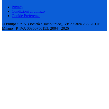
Privacy
Condizioni di utilizzo
Cookie Preferenze
© Philips S.p.A. (società a socio unico), Viale Sarca 235, 20126
Milano– P. IVA 00856750153, 2004 - 2026