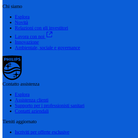
Chi siamo
Esplora
Novità
Relazioni con gli investitori
Lavora con noi
Innovazione
Ambientale, sociale e governance
Contatto assistenza
Esplora
Assistenza clienti
Supporto per i professionisti sanitari
Contatti aziendali
Tieniti aggiornato
Iscriviti per offerte esclusive