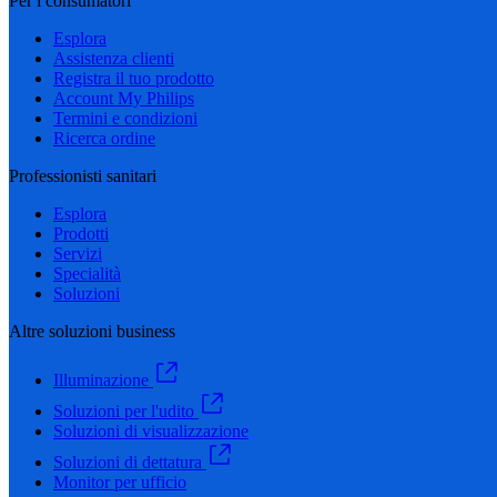
Per i consumatori
Esplora
Assistenza clienti
Registra il tuo prodotto
Account My Philips
Termini e condizioni
Ricerca ordine
Professionisti sanitari
Esplora
Prodotti
Servizi
Specialità
Soluzioni
Altre soluzioni business
Illuminazione
Soluzioni per l'udito
Soluzioni di visualizzazione
Soluzioni di dettatura
Monitor per ufficio