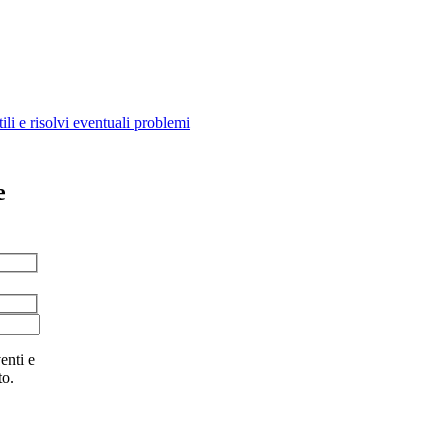
ili e risolvi eventuali problemi
e
enti e
to.