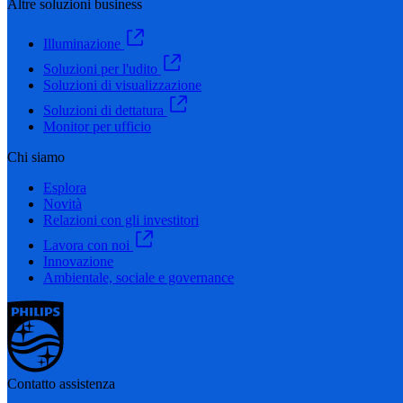
Altre soluzioni business
Illuminazione
Soluzioni per l'udito
Soluzioni di visualizzazione
Soluzioni di dettatura
Monitor per ufficio
Chi siamo
Esplora
Novità
Relazioni con gli investitori
Lavora con noi
Innovazione
Ambientale, sociale e governance
Contatto assistenza