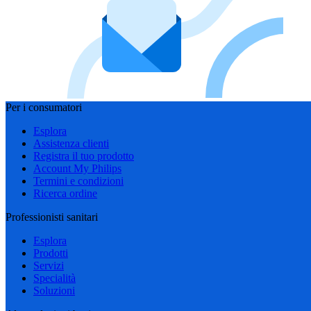
Per i consumatori
Esplora
Assistenza clienti
Registra il tuo prodotto
Account My Philips
Termini e condizioni
Ricerca ordine
Professionisti sanitari
Esplora
Prodotti
Servizi
Specialità
Soluzioni