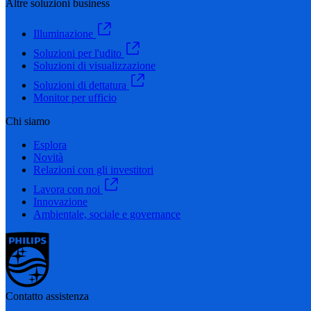
Altre soluzioni business
Illuminazione
Soluzioni per l'udito
Soluzioni di visualizzazione
Soluzioni di dettatura
Monitor per ufficio
Chi siamo
Esplora
Novità
Relazioni con gli investitori
Lavora con noi
Innovazione
Ambientale, sociale e governance
Contatto assistenza