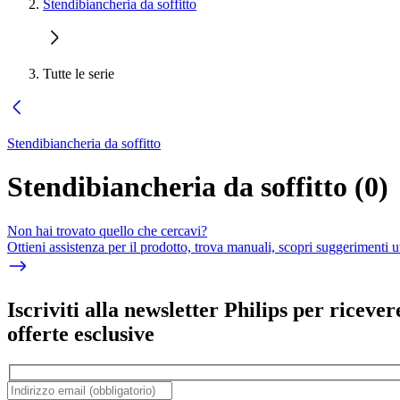
Stendibiancheria da soffitto
Tutte le serie
Stendibiancheria da soffitto
Stendibiancheria da soffitto
(
0
)
Non hai trovato quello che cercavi?
Ottieni assistenza per il prodotto, trova manuali, scopri suggerimenti ut
Iscriviti alla newsletter Philips per ricever
offerte esclusive