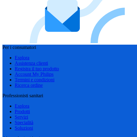
Per i consumatori
Esplora
Assistenza clienti
Registra il tuo prodotto
Account My Philips
Termini e condizioni
Ricerca ordine
Professionisti sanitari
Esplora
Prodotti
Servizi
Specialità
Soluzioni