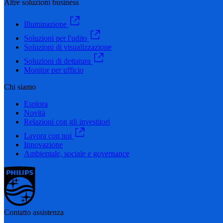
Altre soluzioni business
Illuminazione
Soluzioni per l'udito
Soluzioni di visualizzazione
Soluzioni di dettatura
Monitor per ufficio
Chi siamo
Esplora
Novità
Relazioni con gli investitori
Lavora con noi
Innovazione
Ambientale, sociale e governance
Contatto assistenza