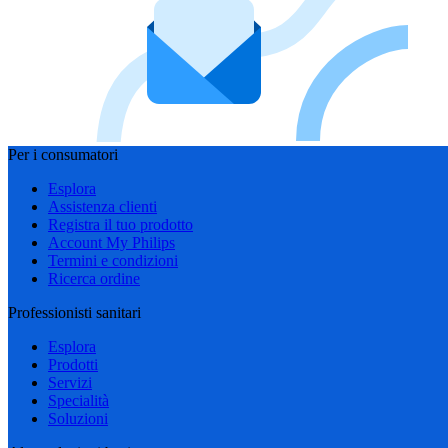
Per i consumatori
Esplora
Assistenza clienti
Registra il tuo prodotto
Account My Philips
Termini e condizioni
Ricerca ordine
Professionisti sanitari
Esplora
Prodotti
Servizi
Specialità
Soluzioni